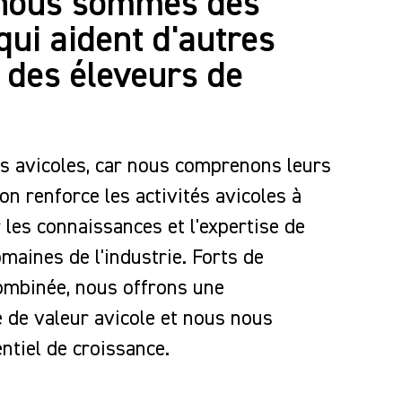
 nous sommes des
rait utilisé à des fins
qui aident d'autres
in d'aider d'autres
 des éleveurs de
égique, l'UIPDP a été
PF) et restructurée
tout en continuant à se
s avicoles, car nous comprenons leurs
mique des marchés
n renforce les activités avicoles à
cte auprès des
les connaissances et l'expertise de
maines de l'industrie. Forts de
d'administration qui
ombinée, nous offrons une
ganisation en
 de valeur avicole et nous nous
ui contribuent à la
ques.
ntiel de croissance.
e par son PDG Randall