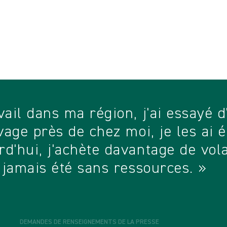
rience dans la
pris une vaste
 également appel à des
uent à la mise en
ation de sa mission.
ail dans ma région, j'ai essayé d'
vage près de chez moi, je les ai é
'hui, j'achète davantage de volai
s jamais été sans ressources. »
DEMANDES DE RENSEIGNEMENTS DE LA PRESSE