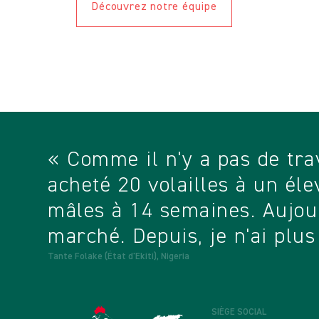
Ennis, qui apporte plus de 30 ans d'expé
Découvrez notre équipe
production et la gestion avicoles, y com
expérience internationale. La WPF fait
consultants du monde entier qui contrib
œuvre de ses programmes et à la réalis
« Comme il n'y a pas de trav
acheté 20 volailles à un éle
mâles à 14 semaines. Aujourd
marché. Depuis, je n'ai plu
Tante Folake (État d'Ekiti), Nigeria
SIÈGE SOCIAL