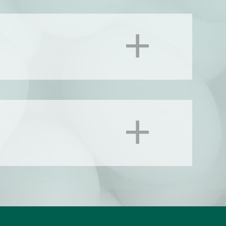
2020
2021
2022
2023
2024
2025
 de femmes parmi les petits exploitants agricoles.