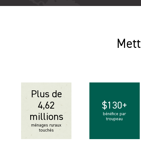
Nous sommes profondément reconnaissants 
qui rendent ces progrès possibles.
TÉLÉCHARGER LE RAPPORT
Mett
Plus de
4,62
$130+
bénéfice par
millions
troupeau
ménages ruraux
touchés