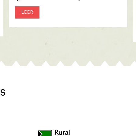
LEER
es