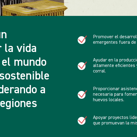
un
Promover el desarro
emergentes fuera de 
 la vida
o el mundo
Ayudar en la producci
altamente eficientes 
corral.
sostenible
oderando a
Proporcionar asistenc
necesaria para foment
huevos locales.
regiones
Apoyar proyectos lid
que promuevan la mis