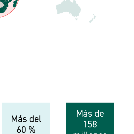
Más de
Más del
158
60 %