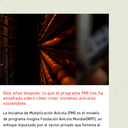
Diez años después: lo que el programa PMI nos ha
Inf
enseñado sobre cómo crear sistemas avícolas
Nos 
sostenibles
Fund
La Iniciativa de Multiplicación Avícola (PMI) es el modelo
anua
de programa insignia Fundación Avícola Mundial(WPF), un
info
enfoque impulsado por el sector privado que fomenta el
próx