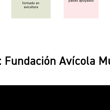
países apoyados
formado en
avicultura
: Fundación Avícola M